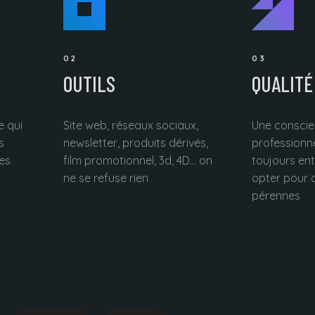
02
03
OUTILS
QUALITÉ
 qui
Site web, réseaux sociaux,
Une consci
s
newsletter, produits dérivés,
professionne
es
film promotionnel, 3d, 4D... on
toujours entr
ne se refuse rien
opter pour 
pérennes