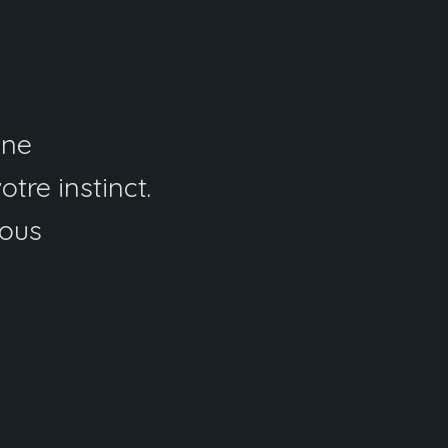
une
tre instinct.
Nous