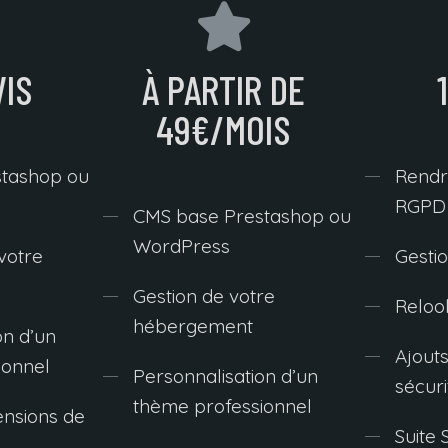
VIS
À PARTIR DE
49€/MOIS
tashop ou
Rendr
RGPD
CMS base Prestashop ou
WordPress
 votre
Gesti
Gestion de votre
Reloo
hébergement
on d’un
Ajout
ionnel
Personnalisation d’un
sécuri
thème professionnel
ensions de
Suite 