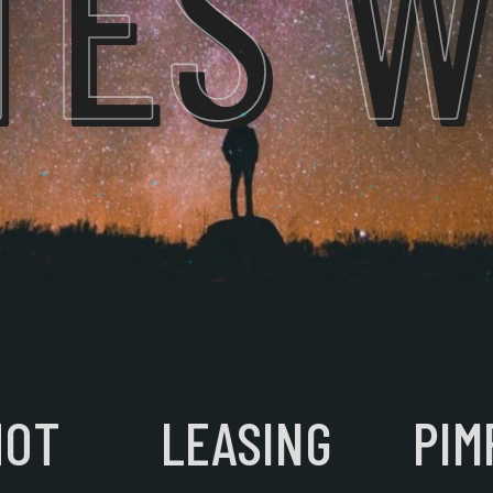
TES 
HOT
LEASING
PIM