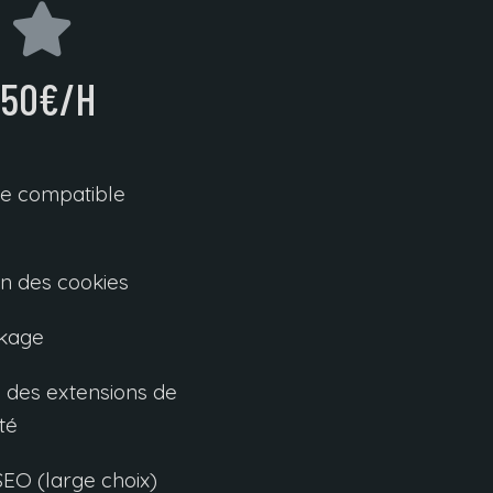
150€/H
e compatible
on des cookies
kage
s des extensions de
té
SEO (large choix)