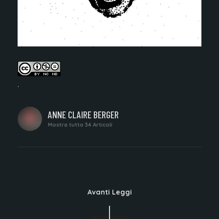
.
SCRITTO
ANNE CLAIRE BERGER
DA
Mostra tutto 34 Articoli
Avanti Leggi