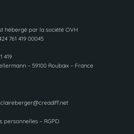
 est hébergé par la société OVH
24 761 419 00045
1 419
ellermann –
59100
Roubaix – France
claireberger@creadiff.net
s personnelles – RGPD