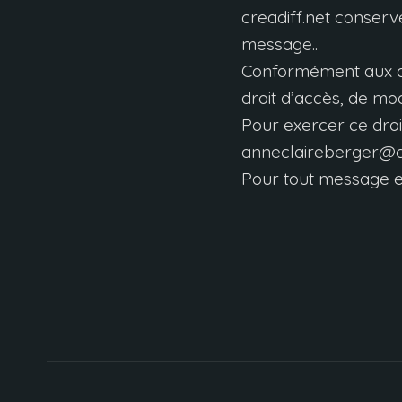
creadiff.net conserv
message.
.
Conformément aux dis
droit d’accès
,
de mod
Pour exercer ce droi
anneclaireberger@cr
Pour tout message e