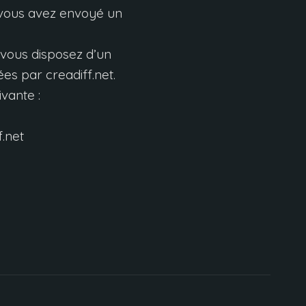
 vous avez envoyé un
vous disposez d’un
ées par creadiff.net
.
ivante
:
.net