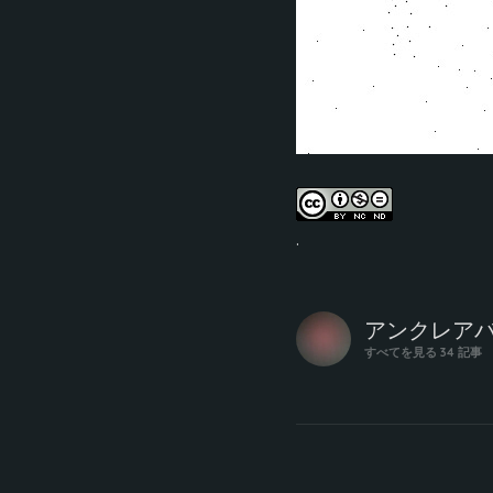
.
に
アンクレア
よ
すべてを見る 34 記事
っ
て
書
か
れ
た