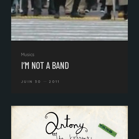
Musics
I’M NOT A BAND
JUIN 30
2011