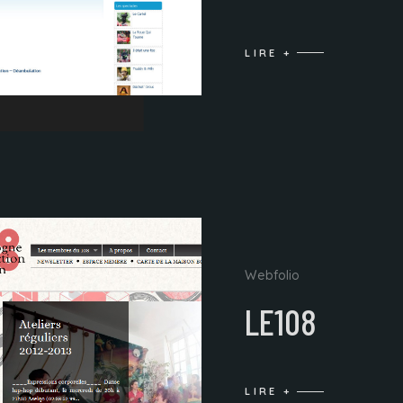
LIRE +
Webfolio
LE108
LIRE +