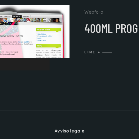
Webfolio
400ML PROG
LIRE +
Avviso legale