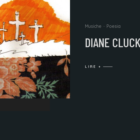
Musiche
Poesia
DIANE CLUC
LIRE +