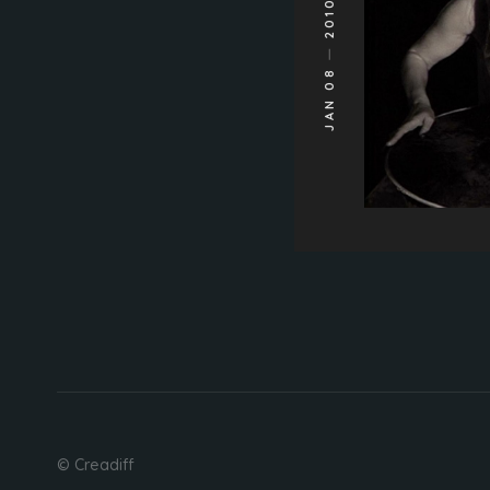
2010
JAN 08
© Creadiff