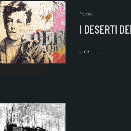
Poesia
I DESERTI D
LIRE +