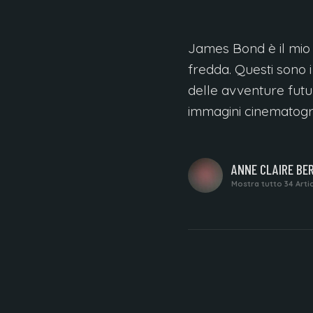
ANNE CLAIRE BERGER
James Bond è il mio e
fredda. Questi sono i 
S
R
I
T
T
O
D
delle avventure futu
C
A
immagini cinematogra
SCRITTO
ANNE CLAIRE BE
DA
Mostra tutto 34 Artic