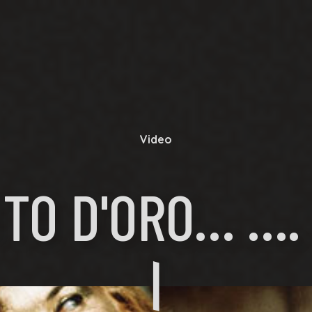
Video
ITO D'ORO… ….