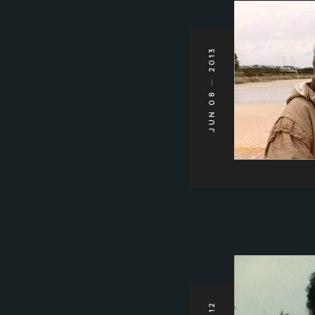
2013
JUN 08
2012