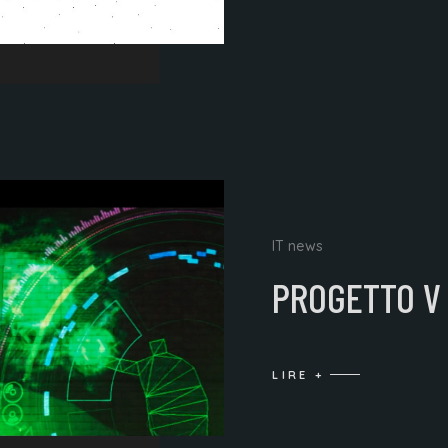
IT news
PROGETTO V
LIRE +