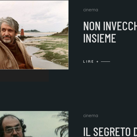
cinema
NON INVECC
INSIEME
LIRE +
cinema
IL SEGRETO D