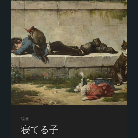
絵画
寝てる子