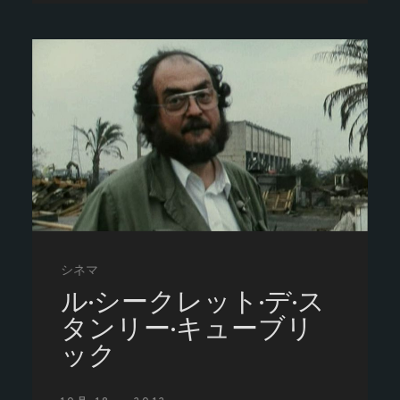
シネマ
ル·シークレット·デ·ス
タンリー·キューブリ
ック