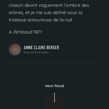
cloison devint vaguement l’ombre des
arbres, et je me suis abîmé sous la
tristesse amoureuse de la nuit.
A. Rimbaud 1871
WRITTEN
ANNE CLAIRE BERGER
BY
View All 34 Articles
Next Read