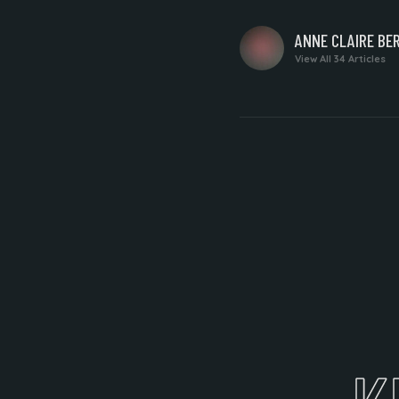
WRITTEN
ANNE CLAIRE BE
BY
View All 34 Articles